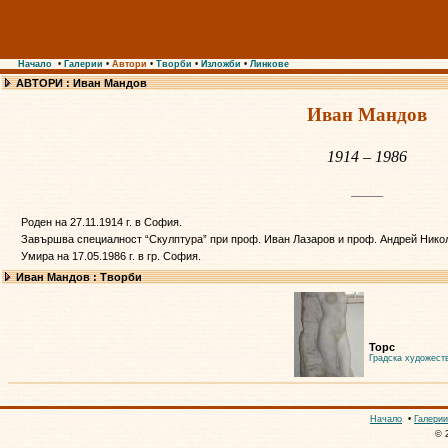
Начало
•
Галерии
•
Автори
•
Творби
•
Изложби
•
Линкове
АВТОРИ : Иван Мандов
Иван Мандов
1914 – 1986
Роден на 27.11.1914 г. в София.
Завършва специалност “Скулптура” при проф. Иван Лазаров и проф. Андрей Николо
Умира на 17.05.1986 г. в гр. София.
Иван Мандов : Творби
Торс
Градска художест
Начало
•
Галерии
© 