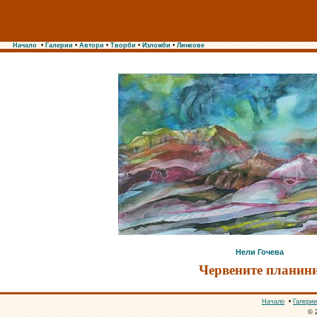
Начало
•
Галерии
•
Автори
•
Творби
•
Изложби
•
Линкове
Нели Гочева
Червените планин
Начало
•
Галерии
© 