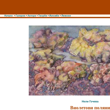
Начало
•
Галерии
•
Автори
•
Творби
•
Изложби
•
Линкове
Нели Гочева
Виолетови поляни