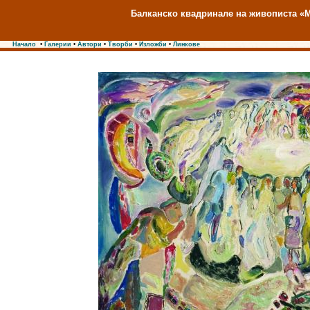
Балканско квадринале на живописта «М
Начало
•
Галерии
•
Автори
•
Творби
•
Изложби
•
Линкове