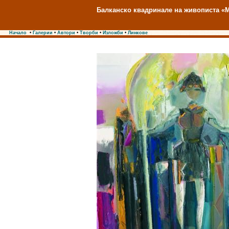
Балканско квадринале на живописта «М
Начало
•
Галерии
•
Автори
•
Творби
•
Изложби
•
Линкове