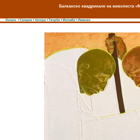
Балканско квадринале на живописта «М
Начало
•
Галерии
•
Автори
•
Творби
•
Изложби
•
Линкове