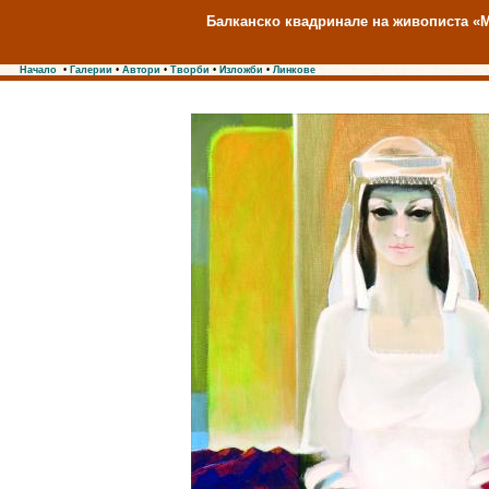
Балканско квадринале на живописта «М
Начало
•
Галерии
•
Автори
•
Творби
•
Изложби
•
Линкове