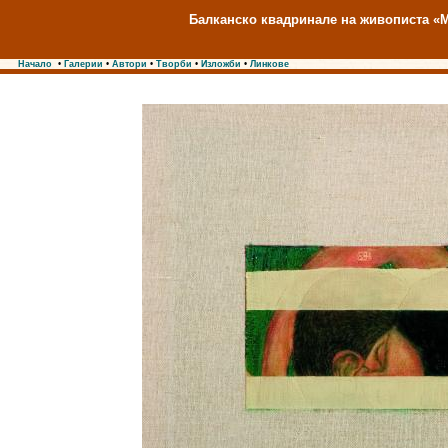
Балканско квадринале на живописта «М
Начало
•
Галерии
•
Автори
•
Творби
•
Изложби
•
Линкове