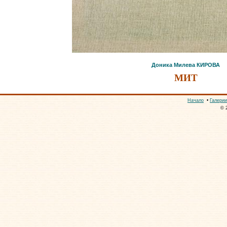
Доника Милева КИРОВА
МИТ
Начало
•
Галерии
© 