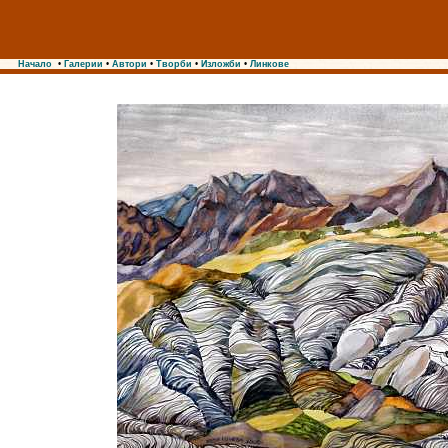
Начало
•
Галерии
•
Автори
•
Творби
•
Изложби
•
Линкове