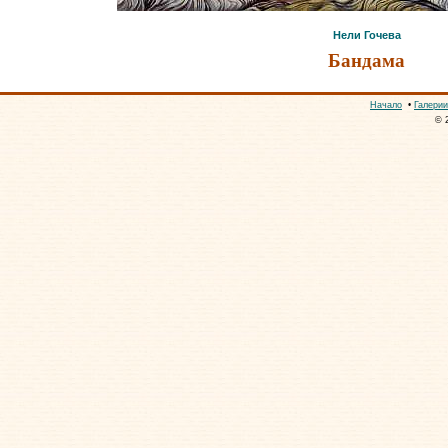
Нели Гочева
Бандама
Начало
•
Галерии
© 