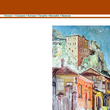
Начало
•
Галерии
•
Автори
•
Творби
•
Изложби
•
Линкове