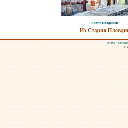
Златю Бояджиев
Из Стария Пловди
Начало
•
Галерии
© 