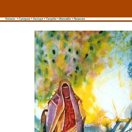
Начало
•
Галерии
•
Автори
•
Творби
•
Изложби
•
Линкове