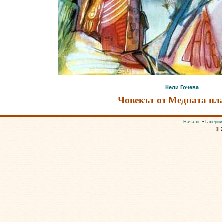
Нели Гочева
Човекът от Медната пл
Начало
•
Галерии
© 