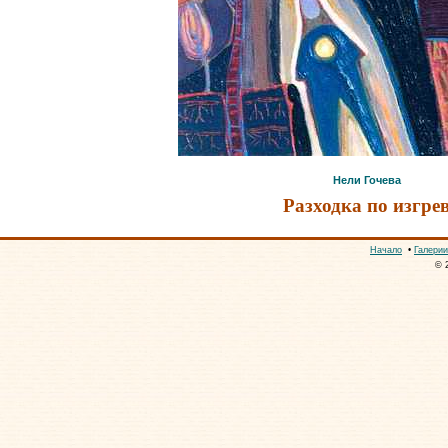
Нели Гочева
Разходка по изгре
Начало
•
Галерии
© 