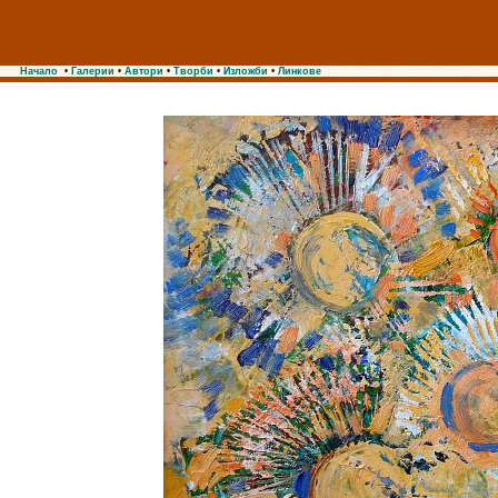
Начало
•
Галерии
•
Автори
•
Творби
•
Изложби
•
Линкове