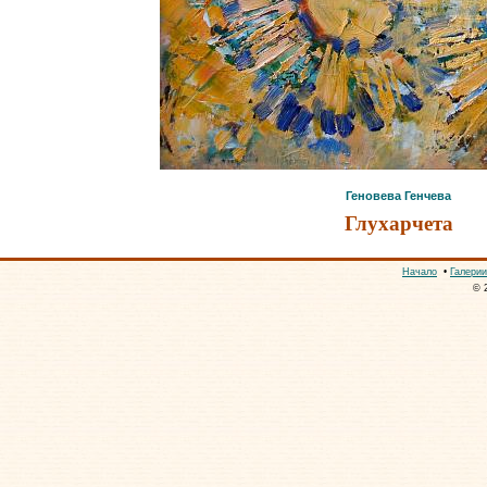
Геновева Генчева
Глухарчета
Начало
•
Галерии
© 