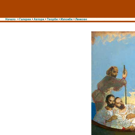
Начало
•
Галерии
•
Автори
•
Творби
•
Изложби
•
Линкове