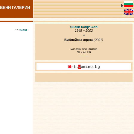
ВЕНИ ГАЛЕРИИ
Янаки Кавръков
<<
назад
1945 – 2002
Библейска сцена
(2001)
маслени бои, платно
50 x 40 cm
a
rt.
d
omino.bg