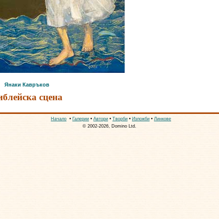
Янаки Кавръков
иблейска сцена
Начало
•
Галерии
•
Автори
•
Творби
•
Изложби
•
Линкове
© 2002-2026, Domino Ltd.