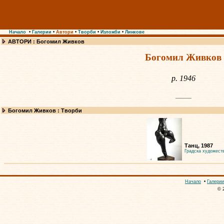
Начало
•
Галерии
•
Автори
•
Творби
•
Изложби
•
Линкове
АВТОРИ : Богомил Живков
Богомил Живков
р. 1946
Богомил Живков : Творби
Танц, 1987
Градска художест
Начало
•
Галерии
© 