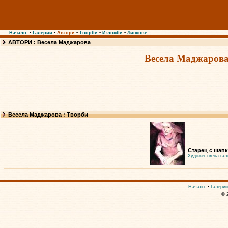
Начало
•
Галерии
•
Автори
•
Творби
•
Изложби
•
Линкове
АВТОРИ : Весела Маджарова
Весела Маджаров
Весела Маджарова : Творби
Старец с шапк
Художествена гал
Начало
•
Галерии
© 