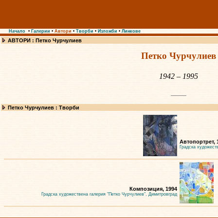
Начало
•
Галерии
•
Автори
•
Творби
•
Изложби
•
Линкове
АВТОРИ : Петко Чурчулиев
Петко Чурчулиев
1942 – 1995
Петко Чурчулиев : Творби
Автопортрет, 
Градска художест
Композиция, 1994
Градска художествена галерия "Петко Чурчулиев", Димитровград