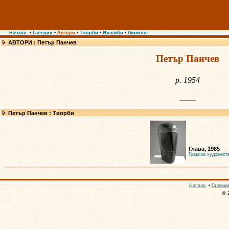
Начало
•
Галерии
•
Автори
•
Творби
•
Изложби
•
Линкове
АВТОРИ : Петър Панчев
Петър Панчев
р. 1954
Петър Панчев : Творби
Глава, 1985
Градска художест
Начало
•
Галерии
© 