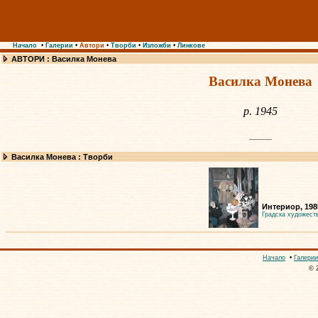
Начало
•
Галерии
•
Автори
•
Творби
•
Изложби
•
Линкове
АВТОРИ : Василка Монева
Василка Монева
р. 1945
Василка Монева : Творби
Интериор, 198
Градска художест
Начало
•
Галерии
© 