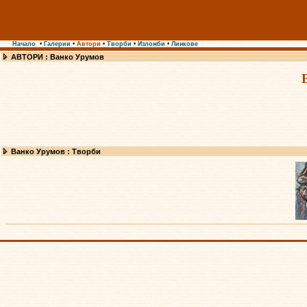
Начало
•
Галерии
•
Автори
•
Творби
•
Изложби
•
Линкове
АВТОРИ : Ванко Урумов
Ванко Урумов : Творби