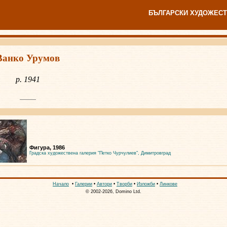
БЪЛГАРСКИ ХУДОЖЕСТ
Ванко Урумов
р. 1941
Фигура, 1986
Градска художествена галерия "Петко Чурчулиев", Димитровград
Начало
•
Галерии
•
Автори
•
Творби
•
Изложби
•
Линкове
© 2002-2026, Domino Ltd.