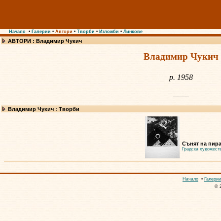
Начало
•
Галерии
•
Автори
•
Творби
•
Изложби
•
Линкове
АВТОРИ : Владимир Чукич
Владимир Чукич
р. 1958
Владимир Чукич : Творби
Сънят на пира
Градска художест
Начало
•
Галерии
© 