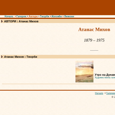
Начало
•
Галерии
•
Автори
•
Творби
•
Изложби
•
Линкове
АВТОРИ : Атанас Михов
Атанас Михов
1879 – 1975
Атанас Михов : Творби
Утро на Дунав
Художествена гал
Начало
•
Галерии
© 