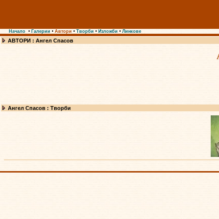
Начало
•
Галерии
•
Автори
•
Творби
•
Изложби
•
Линкове
АВТОРИ : Ангел Спасов
Ангел Спасов : Творби