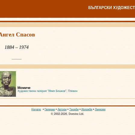
БЪЛГАРСКИ ХУДОЖЕСТ
Ангел Спасов
1884 – 1974
Момиче
Художествена галерия "Илия Бешков", Плевен
Начало
•
Галерии
•
Автори
•
Творби
•
Изложби
•
Линкове
© 2002-2026, Domino Ltd.