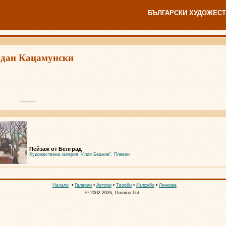
БЪЛГАРСКИ ХУДОЖЕСТ
дан Кацамунски
Пейзаж от Белград
Художествена галерия "Илия Бешков", Плевен
Начало
•
Галерии
•
Автори
•
Творби
•
Изложби
•
Линкове
© 2002-2026, Domino Ltd.