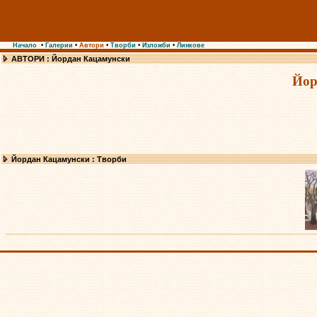
Начало
•
Галерии
•
Автори
•
Творби
•
Изложби
•
Линкове
АВТОРИ : Йордан Кацамунски
Йор
Йордан Кацамунски : Творби