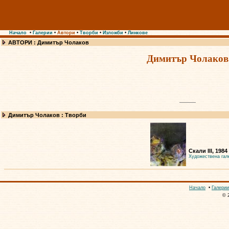
Начало
•
Галерии
•
Автори
•
Творби
•
Изложби
•
Линкове
АВТОРИ : Димитър Чолаков
Димитър Чолаков
Димитър Чолаков : Творби
Скали III, 1984
Художествена гал
Начало
•
Галерии
© 