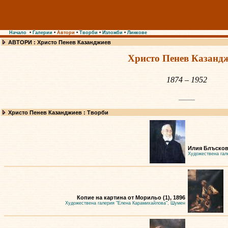
Начало
•
Галерии
•
Автори
•
Творби
•
Изложби
•
Линкове
АВТОРИ : Христо Пенев Казанджиев
Христо Пенев Казанд
1874 – 1952
Христо Пенев Казанджиев : Творби
Илия Блъсков,
Художествена гал
Копие на картина от Морильо (1), 1896
Художествена галерия "Елена Карамихайлова", Шумен