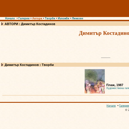
Начало
•
Галерии
•
Автори
•
Творби
•
Изложби
•
Линкове
АВТОРИ : Димитър Костадинов
Димитър Костадин
Димитър Костадинов : Творби
Плаж, 1987
Художествена гал
Начало
•
Галерии
© 