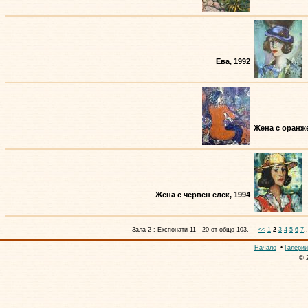
Ева, 1992
Жена с оранже
Жена с червен елек, 1994
Зала 2 : Експонати 11 - 20 от общо 103.
<<
1
2
3
4
5
6
7
..
Начало
•
Галерии
© 