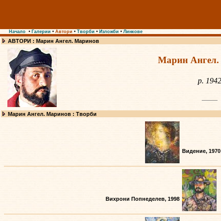
Начало
•
Галерии
•
Автори
•
Творби
•
Изложби
•
Линкове
АВТОРИ : Марин Ангел. Маринов
Марин Ангел.
р. 194
Марин Ангел. Маринов : Творби
Видение, 1970
Вихрони Попнеделев, 1998