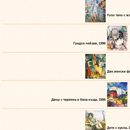
Голо тяло с ж
Градси пейзаж, 1996
Две женски фи
Двор с червена и бяла къща, 1996
Дете с кукла, 