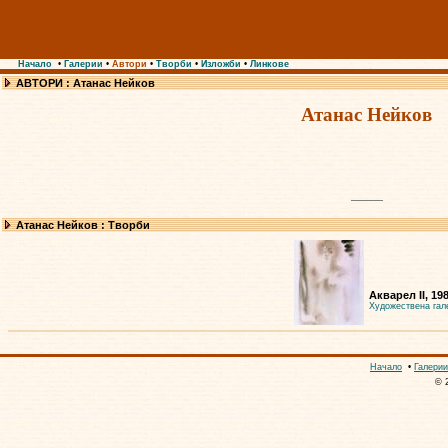
Начало
•
Галерии
•
Автори
•
Творби
•
Изложби
•
Линкове
АВТОРИ : Атанас Нейков
Атанас Нейков
Атанас Нейков : Творби
Акварел II, 19
Художествена гал
Начало
•
Галерии
© 