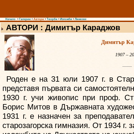
Начало
•
Галерии
•
Автори
•
Творби
•
Изложби
•
Линкове
АВТОРИ : Димитър Караджов
Димитър Ка
1907 – 2
Роден е на 31 юли 1907 г. в Стар
представя първата си самостоятелн
1930 г. учи живопис при проф. С
Борис Митов в Държавната художе
1931 г. е назначен за преподавате
старозагорска гимназия. От 1934 г. 