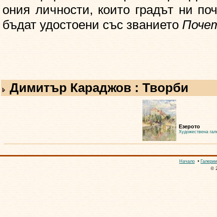
ония личности, които градът ни по
бъдат удостоени със званието
Поче
Димитър Караджов : Творби
Езерото
Художествена гал
Начало
•
Галерии
© 