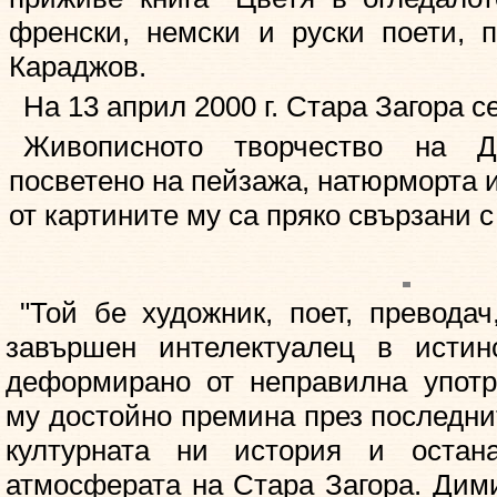
френски, немски и руски поети, 
Караджов.
На 13 април 2000 г. Стара Загора се
Живописното творчество на 
посветено на пейзажа, натюрморта и
от картините му са пряко свързани с
"Той бе художник, поет, преводач
завършен интелектуалец в истин
деформирано от неправилна употр
му достойно премина през последни
културната ни история и остан
атмосферата на Стара Загора. Дим