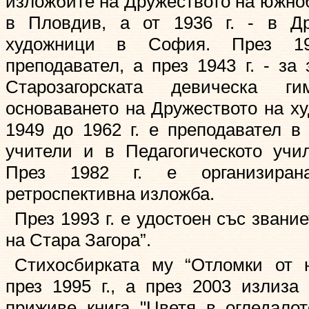
изложбите на Дружеството на южно
в Пловдив, а от 1936 г. - в Др
художници в София. През 1
преподавател, а през 1943 г. - за
Старозагорската девическа г
основаването на Дружеството на ху
1949 до 1962 г. е преподавател в
учители и в Педагогическото учи
През 1982 г. е организиран
ретроспективна изложба.
През 1993 г. е удостоен със звани
на Стара Загора”.
Стихосбирката му “Отломки от н
през 1995 г., а през 2003 излиза 
приживе книга "Цветя в огледалот