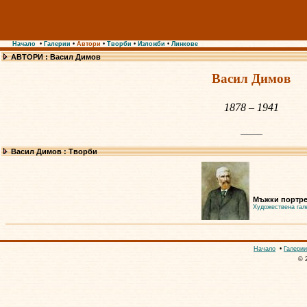
Начало
•
Галерии
•
Автори
•
Творби
•
Изложби
•
Линкове
АВТОРИ : Васил Димов
Васил Димов
1878 – 1941
Васил Димов : Творби
Мъжки портрет
Художествена гал
Начало
•
Галерии
© 