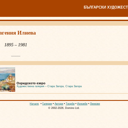
БЪЛГАРСКИ ХУДОЖЕСТ
вгения Илиева
1895 – 1981
Охридското езеро
Художествена галерия – Стара Загора, Стара Загора
Начало
•
Галерии
•
Автори
•
Творби
•
Изложби
•
Линкове
© 2002-2026, Domino Ltd.