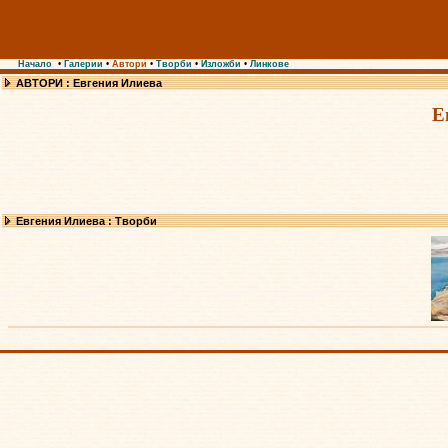
Начало
•
Галерии
•
Автори
•
Творби
•
Изложби
•
Линкове
АВТОРИ : Евгения Илиева
Е
Евгения Илиева : Творби