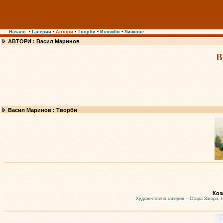
Начало
•
Галерии
•
Автори
•
Творби
•
Изложби
•
Линкове
АВТОРИ : Васил Маринов
В
Васил Маринов : Творби
Коз
Художествена галерия – Стара Загора, 