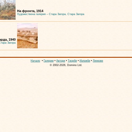
На фронта, 1914
Художествена галерия – Стара Загора, Стара Загора
арда, 1940
Стара Загора
Начало
•
Галерии
•
Автори
•
Творби
•
Изложби
•
Линкове
© 2002-2026, Domino Ltd.