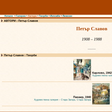
Начало
•
Галерии
•
Автори
•
Творби
•
Изложби
•
Линкове
АВТОРИ : Петър Славов
Петър Славов
1908 – 1988
Петър Славов : Творби
Карлово, 1942
Художествена гал
Панаир, 1940
Художествена галерия – Стара Загора, Стара Загора