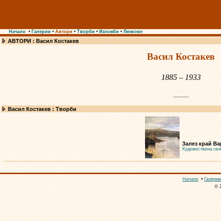
Начало
•
Галерии
•
Автори
•
Творби
•
Изложби
•
Линкове
АВТОРИ : Васил Костакев
Васил Костакев
1885 – 1933
Васил Костакев : Творби
Залез край Ва
Художествена гал
Начало
•
Галерии
© 