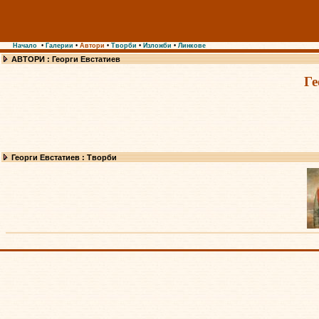
Начало
•
Галерии
•
Автори
•
Творби
•
Изложби
•
Линкове
АВТОРИ : Георги Евстатиев
Ге
Георги Евстатиев : Творби