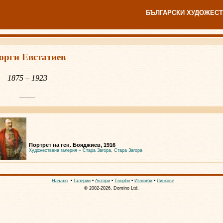
БЪЛГАРСКИ ХУДОЖЕСТ
орги Евстатиев
1875 – 1923
Портрет на ген. Бояджиев, 1916
Художествена галерия – Стара Загора, Стара Загора
Начало
•
Галерии
•
Автори
•
Творби
•
Изложби
•
Линкове
© 2002-2026, Domino Ltd.