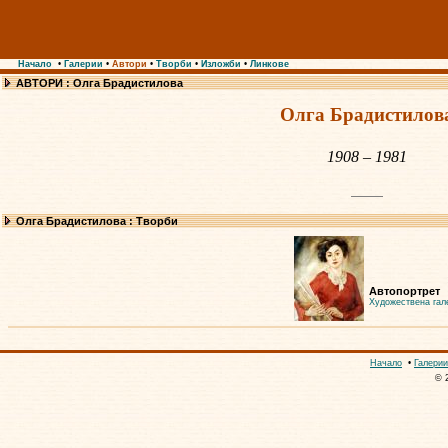
Начало
•
Галерии
•
Автори
•
Творби
•
Изложби
•
Линкове
АВТОРИ : Олга Брадистилова
Олга Брадистилов
1908 – 1981
Олга Брадистилова : Творби
Автопортрет
Художествена гал
Начало
•
Галерии
© 