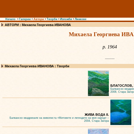
Начало
•
Галерии
•
Автори
•
Творби
•
Изложби
•
Линкове
АВТОРИ : Михаела Георгиева ИВАНОВА
Михаела Георгиева И
р. 1964
Михаела Георгиева ИВАНОВА : Творби
БЛАГОСЛОВ, 
Балканско квадри
2008, Стара Загор
ЖИВА ВОДА II.
Балканско квадринале на живописта «Митовете и легендите на моя народ» –
2004, Стара Загора