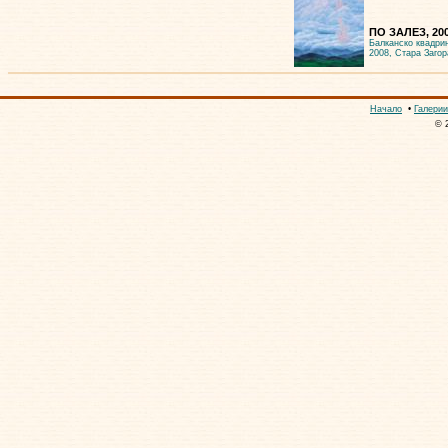
ПО ЗАЛЕЗ, 20
Балканско квадри
2008, Стара Загор
Начало
•
Галерии
© 