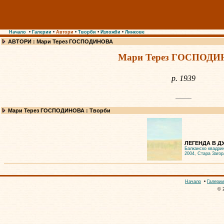
Начало
•
Галерии
•
Автори
•
Творби
•
Изложби
•
Линкове
АВТОРИ : Мари Терез ГОСПОДИНОВА
Мари Терез ГОСПОД
р. 1939
Мари Терез ГОСПОДИНОВА : Творби
ЛЕГЕНДА В ДУ
Балканско квадри
2004, Стара Загор
Начало
•
Галерии
© 