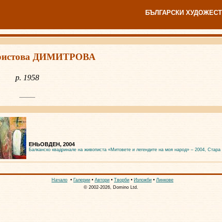
БЪЛГАРСКИ ХУДОЖЕСТ
ристова ДИМИТРОВА
р. 1958
ЕНЬОВДЕН, 2004
Балканско квадринале на живописта «Митовете и легендите на моя народ» – 2004, Стара
Начало
•
Галерии
•
Автори
•
Творби
•
Изложби
•
Линкове
© 2002-2026, Domino Ltd.