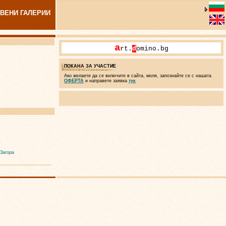
ВЕНИ ГАЛЕРИИ
a
rt.
d
omino.bg
ПОКАНА ЗА УЧАСТИЕ
Ако желаете да се включите в сайта, моля, запознайте се с нашата
ОФЕРТА
и направете заявка
тук
 Загора