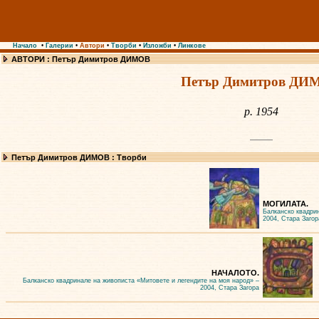
Начало
•
Галерии
•
Автори
•
Творби
•
Изложби
•
Линкове
АВТОРИ : Петър Димитров ДИМОВ
Петър Димитров ДИ
р. 1954
Петър Димитров ДИМОВ : Творби
МОГИЛАТА.
Балканско квадри
2004, Стара Загор
НАЧАЛОТО.
Балканско квадринале на живописта «Митовете и легендите на моя народ» –
2004, Стара Загора