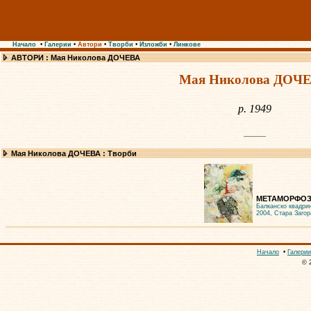
Начало
•
Галерии
•
Автори
•
Творби
•
Изложби
•
Линкове
АВТОРИ : Мая Николова ДОЧЕВА
Мая Николова ДОЧ
р. 1949
Мая Николова ДОЧЕВА : Творби
МЕТАМОРФОЗА
Балканско квадри
2004, Стара Загор
Начало
•
Галерии
© 