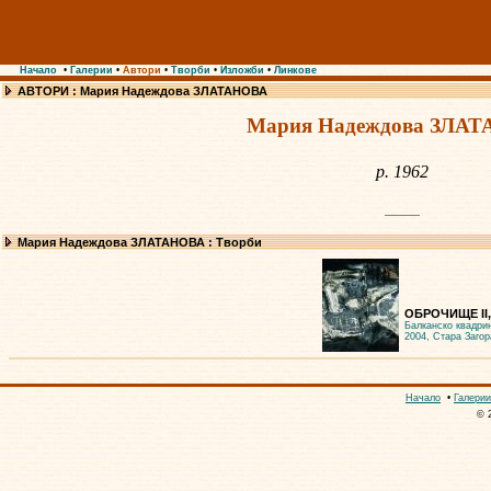
Начало
•
Галерии
•
Автори
•
Творби
•
Изложби
•
Линкове
АВТОРИ : Мария Надеждова ЗЛАТАНОВА
Мария Надеждова ЗЛА
р. 1962
Мария Надеждова ЗЛАТАНОВА : Творби
ОБРОЧИЩЕ II,
Балканско квадри
2004, Стара Загор
Начало
•
Галерии
© 