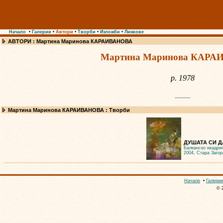
Начало
•
Галерии
•
Автори
•
Творби
•
Изложби
•
Линкове
АВТОРИ : Мартина Маринова КАРАИВАНОВА
Мартина Маринова КАР
р. 1978
Мартина Маринова КАРАИВАНОВА : Творби
ДУШАТА СИ ДА
Балканско квадри
2004, Стара Загор
Начало
•
Галерии
© 