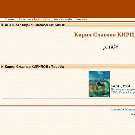
Начало
•
Галерии
•
Автори
•
Творби
•
Изложби
•
Линкове
АВТОРИ : Кирил Славчов КИРИЛОВ
Кирил Славчов КИР
р. 1974
Кирил Славчов КИРИЛОВ : Творби
14.01.., 2004
Балканско квадри
2004, Стара Загор
Начало
•
Галерии
© 