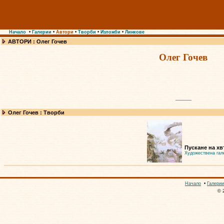
Начало
•
Галерии
•
Автори
•
Творби
•
Изложби
•
Линкове
АВТОРИ : Олег Гочев
Олег Гочев
Олег Гочев : Творби
Пускане на хв
Художествена гал
Начало
•
Галерии
© 