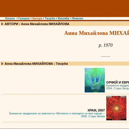
Начало
•
Галерии
•
Автори
•
Творби
•
Изложби
•
Линкове
АВТОРИ : Анна Михайлова МИХАЙЛОВА
Анна Михайлова МИХ
р. 1970
Анна Михайлова МИХАЙЛОВА : Творби
ОРФЕЙ И ЕВР
Балканско квадри
2004, Стара Загор
ХРАМ, 2007
Балканско квадринале на живописта «Митовете и легендите на моя народ» –
2008, Стара Загора