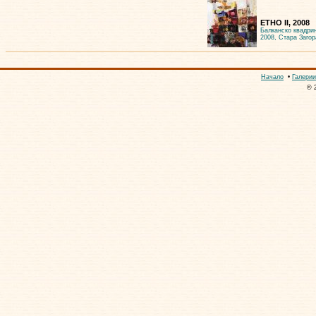
ЕТНО II, 2008
Балканско квадри
2008, Стара Загор
Начало
•
Галерии
© 