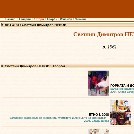
Начало
•
Галерии
•
Автори
•
Творби
•
Изложби
•
Линкове
АВТОРИ : Светлин Димитров НЕНОВ
Светлин Димитров Н
р. 1961
Светлин Димитров НЕНОВ : Творби
ГОРНАТА И ДО
Балканско квадри
2004, Стара Загор
ЕТНО I, 2008
Балканско квадринале на живописта «Митовете и легендите на моя народ» –
2008, Стара Загора