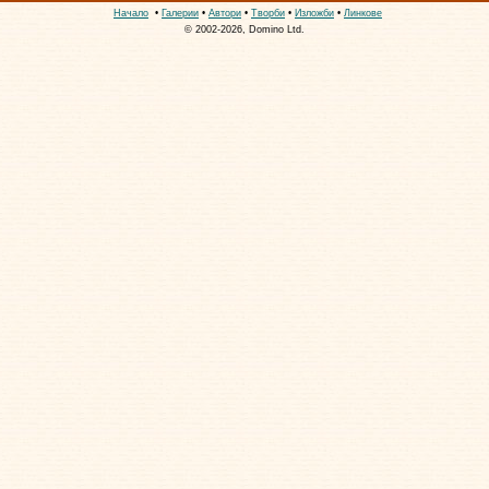
Начало
•
Галерии
•
Автори
•
Творби
•
Изложби
•
Линкове
© 2002-2026, Domino Ltd.