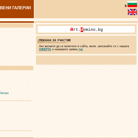
ВЕНИ ГАЛЕРИИ
a
rt.
d
omino.bg
ПОКАНА ЗА УЧАСТИЕ
Ако желаете да се включите в сайта, моля, запознайте се с нашата
ОФЕРТА
и направете заявка
тук
 Загора