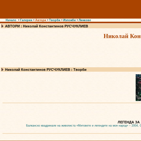
Начало
•
Галерии
•
Автори
•
Творби
•
Изложби
•
Линкове
АВТОРИ : Николай Константинов РУСЧУКЛИЕВ
Николай Ко
Николай Константинов РУСЧУКЛИЕВ : Творби
ЛЕГЕНДА ЗА 
Балканско квадринале на живописта «Митовете и легендите на моя народ» – 2004, 