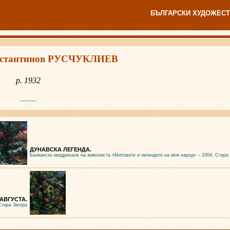
БЪЛГАРСКИ ХУДОЖЕСТ
нстантинов РУСЧУКЛИЕВ
р. 1932
ДУНАВСКА ЛЕГЕНДА.
Балканско квадринале на живописта «Митовете и легендите на моя народ» – 2004, Стара
АВГУСТА.
Стара Загора