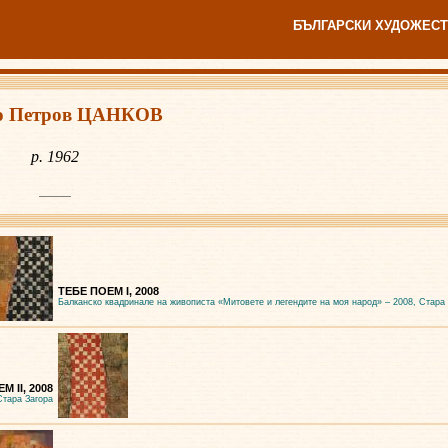
БЪЛГАРСКИ ХУДОЖЕСТ
о Петров ЦАНКОВ
р. 1962
ТЕБЕ ПОЕМ I, 2008
Балканско квадринале на живописта «Митовете и легендите на моя народ» – 2008, Стара
М II, 2008
Стара Загора