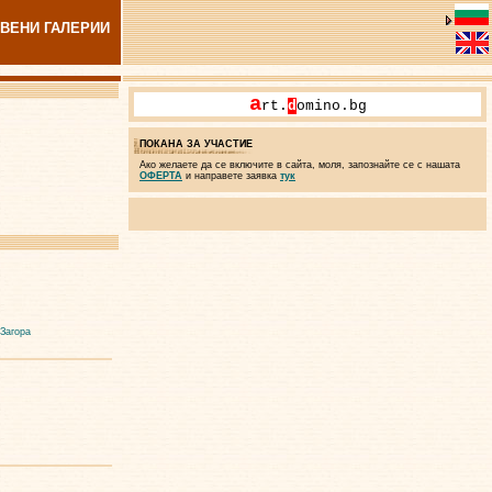
ВЕНИ ГАЛЕРИИ
a
rt.
d
omino.bg
ПОКАНА ЗА УЧАСТИЕ
Ако желаете да се включите в сайта, моля, запознайте се с нашата
ОФЕРТА
и направете заявка
тук
 Загора