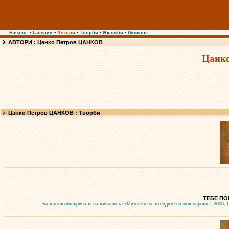
Начало
•
Галерии
•
Автори
•
Творби
•
Изложби
•
Линкове
АВТОРИ : Цанко Петров ЦАНКОВ
Цанк
Цанко Петров ЦАНКОВ : Творби
ТЕБЕ ПОЕ
Балканско квадринале на живописта «Митовете и легендите на моя народ» – 2008, 