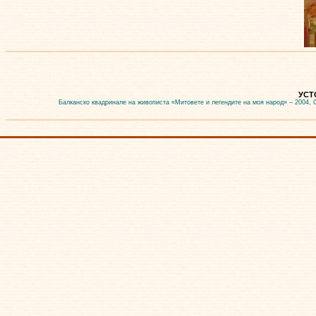
УСТО
Балканско квадринале на живописта «Митовете и легендите на моя народ» – 2004, 