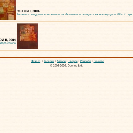
УСТОИ I, 2004
Балканско квадринале на живописта «Митовете и легендите на моя народ» – 2004, Стара
И II, 2004
Стара Загора
Начало
•
Галерии
•
Автори
•
Творби
•
Изложби
•
Линкове
© 2002-2026, Domino Ltd.